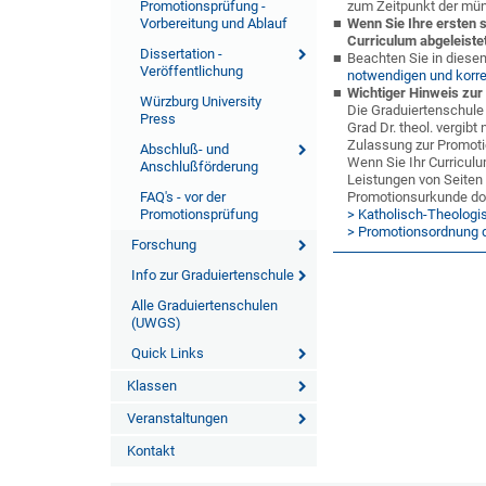
Promotionsprüfung -
zum Zeitpunkt der mün
Vorbereitung und Ablauf
Wenn Sie Ihre ersten 
Curriculum abgeleiste
Dissertation -
Beachten Sie in dies
Veröffentlichung
notwendigen und korre
Wichtiger Hinweis zur
Würzburg University
Die Graduiertenschule
Press
Grad Dr. theol. vergibt
Zulassung zur Promotio
Abschluß- und
Wenn Sie Ihr Curricul
Anschlußförderung
Leistungen von Seiten 
FAQ's - vor der
Promotionsurkunde do
Promotionsprüfung
> Katholisch-Theologi
> Promotionsordnung 
Forschung
Info zur Graduiertenschule
Alle Graduiertenschulen
(UWGS)
Quick Links
Klassen
Veranstaltungen
Kontakt