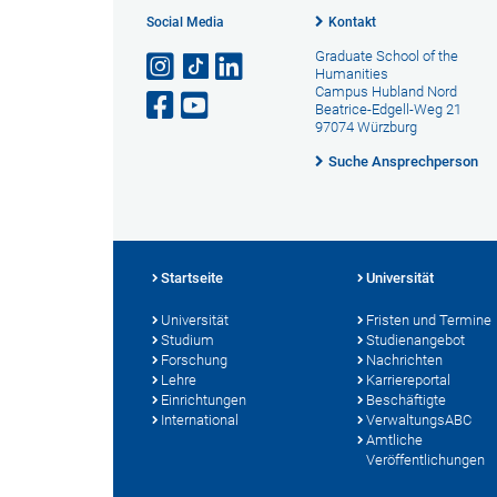
Social Media
Kontakt
Graduate School of the
Humanities
Campus Hubland Nord
Beatrice-Edgell-Weg 21
97074 Würzburg
Suche Ansprechperson
Startseite
Universität
Universität
Fristen und Termine
Studium
Studienangebot
Forschung
Nachrichten
Lehre
Karriereportal
Einrichtungen
Beschäftigte
International
VerwaltungsABC
Amtliche
Veröffentlichungen