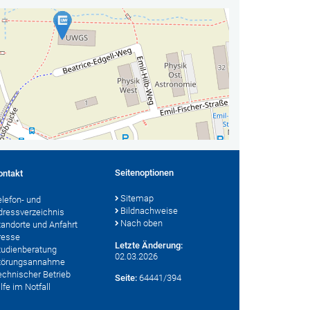
Seitenoptionen
ontakt
Sitemap
elefon- und
Bildnachweise
dressverzeichnis
Nach oben
tandorte und Anfahrt
resse
Letzte Änderung:
tudienberatung
02.03.2026
törungsannahme
echnischer Betrieb
Seite:
64441/394
lfe im Notfall