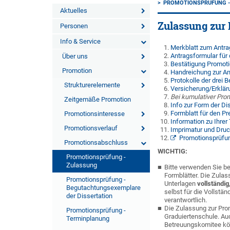
PROMOTIONSPRÜFUNG -
Aktuelles
Zulassung zur
Personen
Info & Service
Merkblatt zum Antra
Antragsformular für
Über uns
Bestätigung Promoti
Promotion
Handreichung zur An
Protokolle der drei 
Strukturerelemente
Versicherung/Erkläru
Bei kumulativer Pro
Zeitgemäße Promotion
Info zur Form der Di
Formblatt für den Pr
Promotionsinteresse
Information zu Ihrer
Promotionsverlauf
Imprimatur und Druc
Promotionsprüfu
Promotionsabschluss
WICHTIG:
Promotionsprüfung -
Zulassung
Bitte verwenden Sie be
Formblätter. Die Zulas
Promotionsprüfung -
Unterlagen
vollständig
Begutachtungsexemplare
selbst für die Vollstä
der Dissertation
verantwortlich.
Die Zulassung zur Pro
Promotionsprüfung -
Graduiertenschule. Au
Terminplanung
Betreuungskomitee kön