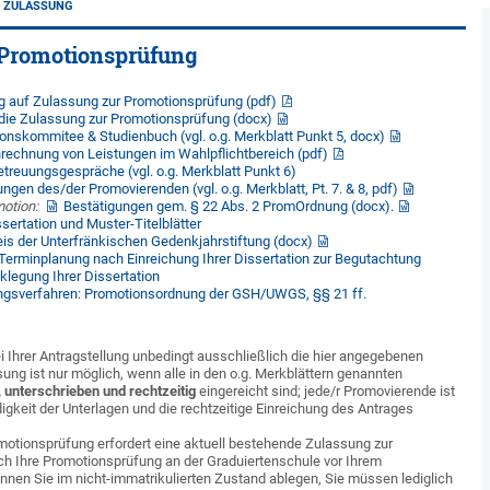
 ZULASSUNG
 Promotionsprüfung
g auf Zulassung zur Promotionsprüfung (pdf)
 die Zulassung zur Promotionsprüfung (docx)
onskommitee & Studienbuch (vgl. o.g. Merkblatt Punkt 5, docx)
rechnung von Leistungen im Wahlpflichtbereich (pdf)
Betreuungsgespräche (vgl. o.g. Merkblatt Punkt 6)
ngen des/der Promovierenden (vgl. o.g. Merkblatt, Pt. 7. & 8, pdf)
motion:
Bestätigungen gem. § 22 Abs. 2 PromOrdnung (docx).
ssertation und Muster-Titelblätter
eis der Unterfränkischen Gedenkjahrstiftung (docx)
 Terminplanung nach Einreichung Ihrer Dissertation zur Begutachtung
klegung Ihrer Dissertation
ngsverfahren: Promotionsordnung der GSH/UWGS, §§ 21 ff.
i Ihrer Antragstellung unbedingt ausschließlich die hier angegebenen
sung ist nur möglich, wenn alle in den o.g. Merkblättern genannten
, unterschrieben und rechtzeitig
eingereicht sind; jede/r Promovierende ist
ndigkeit der Unterlagen und die rechtzeitige Einreichung des Antrages
motionsprüfung erfordert eine aktuell bestehende Zulassung zur
ch Ihre Promotionsprüfung an der Graduiertenschule vor Ihrem
nen Sie im nicht-immatrikulierten Zustand ablegen, Sie müssen lediglich