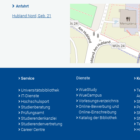
Anfahrt
Hubland Nord, Geb. 21
Dienste
Service
K
WueStudy
Universitätsbibliothek
T
WueCampus
IT-Dienste
A
Vorlesungsverzeichnis
Hochschulsport
S
Online-Bewerbung und
Studienberatung
P
Online-Einschreibung
Prüfungsamt
S
Katalog der Bibliothek
Studierendenkanzlei
S
Studierendenvertretung
T
Career Centre
Hi