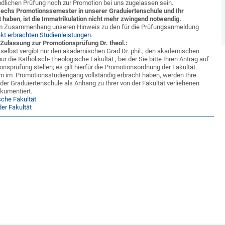
dlichen Prüfung noch zur Promotion bei uns zugelassen sein.
sechs Promotionssemester in unserer Graduiertenschule und Ihr
t haben, ist die Immatrikulation nicht mehr zwingend notwendig.
em Zusammenhang unseren Hinweis zu den für die Prüfungsanmeldung
kt erbrachten Studienleistungen.
 Zulassung zur Promotionsprüfung Dr. theol.:
 selbst vergibt nur den akademischen Grad Dr. phil.; den akademischen
 nur die Katholisch-Theologische Fakultät , bei der Sie bitte Ihren Antrag auf
nsprüfung stellen; es gilt hierfür die Promotionsordnung der Fakultät.
um im Promotionsstudiengang vollständig erbracht haben, werden Ihre
der Graduiertenschule als Anhang zu Ihrer von der Fakultät verliehenen
kumentiert.
sche Fakultät
der Fakultät