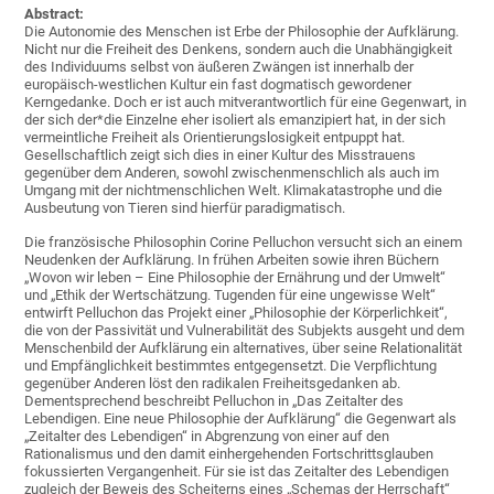
Abstract:
Die Autonomie des Menschen ist Erbe der Philosophie der Aufklärung.
Nicht nur die Freiheit des Denkens, sondern auch die Unabhängigkeit
des Individuums selbst von äußeren Zwängen ist innerhalb der
europäisch-westlichen Kultur ein fast dogmatisch gewordener
Kerngedanke. Doch er ist auch mitverantwortlich für eine Gegenwart, in
der sich der*die Einzelne eher isoliert als emanzipiert hat, in der sich
vermeintliche Freiheit als Orientierungslosigkeit entpuppt hat.
Gesellschaftlich zeigt sich dies in einer Kultur des Misstrauens
gegenüber dem Anderen, sowohl zwischenmenschlich als auch im
Umgang mit der nichtmenschlichen Welt. Klimakatastrophe und die
Ausbeutung von Tieren sind hierfür paradigmatisch.
Die französische Philosophin Corine Pelluchon versucht sich an einem
Neudenken der Aufklärung. In frühen Arbeiten sowie ihren Büchern
„Wovon wir leben – Eine Philosophie der Ernährung und der Umwelt“
und „Ethik der Wertschätzung. Tugenden für eine ungewisse Welt“
entwirft Pelluchon das Projekt einer „Philosophie der Körperlichkeit“,
die von der Passivität und Vulnerabilität des Subjekts ausgeht und dem
Menschenbild der Aufklärung ein alternatives, über seine Relationalität
und Empfänglichkeit bestimmtes entgegensetzt. Die Verpflichtung
gegenüber Anderen löst den radikalen Freiheitsgedanken ab.
Dementsprechend beschreibt Pelluchon in „Das Zeitalter des
Lebendigen. Eine neue Philosophie der Aufklärung“ die Gegenwart als
„Zeitalter des Lebendigen“ in Abgrenzung von einer auf den
Rationalismus und den damit einhergehenden Fortschrittsglauben
fokussierten Vergangenheit. Für sie ist das Zeitalter des Lebendigen
zugleich der Beweis des Scheiterns eines „Schemas der Herrschaft“