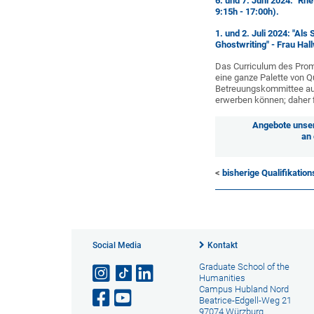
6. und 7. Juni 2024: "Rh
9:15h - 17:00h).
1. und 2. Juli 2024: "Als
Ghostwriting" - Frau Hall
Das Curriculum des Prom
eine ganze Palette von Q
Betreuungskommittee au
erwerben können; daher f
Angebote unser
an 
<
bisherige Qualifikatio
Social Media
Kontakt
Graduate School of the
Humanities
Campus Hubland Nord
Beatrice-Edgell-Weg 21
97074 Würzburg