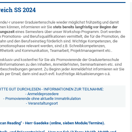
reich SS 2024
nde/-r unserer Graduiertenschule wieder möglichst frühzeitig und damit
anen können, informieren wir Sie
stets bereits langfristig vor Beginn der
sungszeit
eines Semesters über unser Workshop-Programm. Dort werden
 Promotions- und Berufsqualifikationen vermittelt, die für die Promotion, die
ahn und den Berufseinstieg förderlich sind. Wichtige Kompetenzen, die
omotionsphase relevant werden, sind z.B. Schreibkompetenzen,
 Rhetorik und Kommunikation, Teamarbeit, Projektmanagement etc..
klusiv und kostenfrei für Sie als Promovierende der Graduiertenschule
linformationen zu den Inhalten, Anmeldefristen, Seminartrainern etc. sind
rbeschreibungen genannt. Zu Beginn jeder Anmeldefrist informieren wir Sie
 per Email; darin sind auch evtl. kurzfristige Aktualisierungen o.ä.
BITTE GUT DURCHLESEN - INFORMATIONEN ZUR TEILNAHME:
- Anmeldeprozedere
- Promovierende ohne aktuelle Immatrikulation
- Veranstaltungsort
"Scan Reading" - Herr Gaedeke (online, sieben Module/Termine).