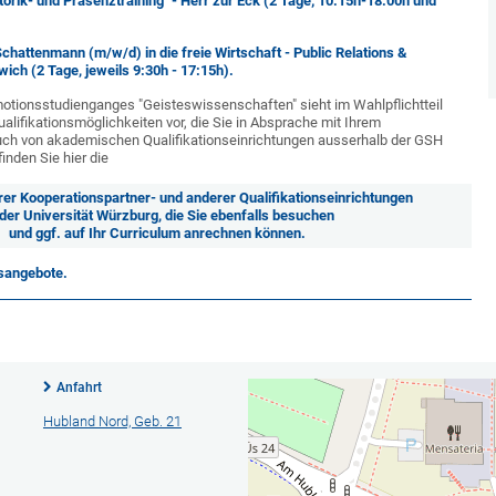
etorik- und Präsenztraining" - Herr zur Eck (2 Tage; 10:15h-18:00h und
 Schattenmann (m/w/d) in die freie Wirtschaft - Public Relations &
wich (2 Tage, jeweils 9:30h - 17:15h).
otionsstudienganges "Geisteswissenschaften" sieht im Wahlpflichtteil
ualifikationsmöglichkeiten vor, die Sie in Absprache mit Ihrem
ch von akademischen Qualifikationseinrichtungen ausserhalb der GSH
inden Sie hier die
er Kooperationspartner- und anderer Qualifikationseinrichtungen
der Universität Würzburg, die Sie ebenfalls besuchen
und ggf. auf Ihr Curriculum anrechnen können.
nsangebote.
Anfahrt
Hubland Nord, Geb. 21