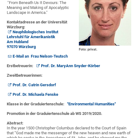
"
From Beneath Us It Devours: The
Meaning and Making of Apocalyptic
Landscape in America."
Kontaktadresse an der Universität
Würzburg:
Neuphilologisches Institut
Lehrstuhl für Amerikanistik
Am Hubland
97070 Würzburg
Foto: privat.
E-Mail an Frau Nelson-Teutsch
Erstbetreuerin:
Prof. Dr. MaryAnn Snyder-Körber
Zweitbetreuerinnen:
Prof. Dr. Catrin Gersdorf
Prof. Dr. Michaela Fenske
Klasse in der Graduiertenschule:
"Environmental Humanities"
Promotion in der Graduiertenschule ab WS 2019/2020.
Abstract:
In the year 1500 Christopher Columbus declared to the Court of Spain
that “God made me the messenger of the new heaven and new earth of
which he spoke in the Apocalypse of St. John, and he showed me the